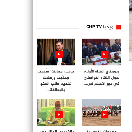
ميديا CHP TV
ربورطاج القناة الأولى
يونس مجاهد: سُجنت
حول اللقاء التواصلي
وعُذّبت ورفضت
في دور الاعلام في…
تقديم طلب العفو
والبطاقة…
مهرجان التبوريدة
بالفيديو. الملك يحي