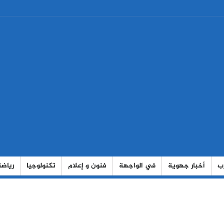
رب
أخبار جهوية
في الواجهة
فنون و إعلام
تكنولوجيا
رياضة