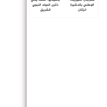
الوطني بالدشيرة
ذكرى المولد النبوي
انزكان
الشريق