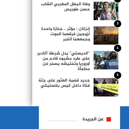
وفاة البطل المغربي الشاب
حسن طوريس
3
إنزكان : مؤثر .. جنازة واحدة
لزوجين فرقهما الموت
وجمعهما القبر
4
“الديستي” يدل شرطة أكادير
على طرد مشبوه قادم من
أوروربا وتفتيشه يسفر عن
مفاجأة
5
جديد قضية العثور على جثة
فتاة داخل كيس بلاستيكي
عن الجريدة