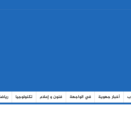
رب
أخبار جهوية
في الواجهة
فنون و إعلام
تكنولوجيا
رياضة