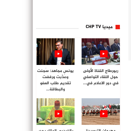
ميديا CHP TV
ربورطاج القناة الأولى
يونس مجاهد: سُجنت
حول اللقاء التواصلي
وعُذّبت ورفضت
في دور الاعلام في…
تقديم طلب العفو
والبطاقة…
مهرجان التبوريدة
بالفيديو. الملك يحي