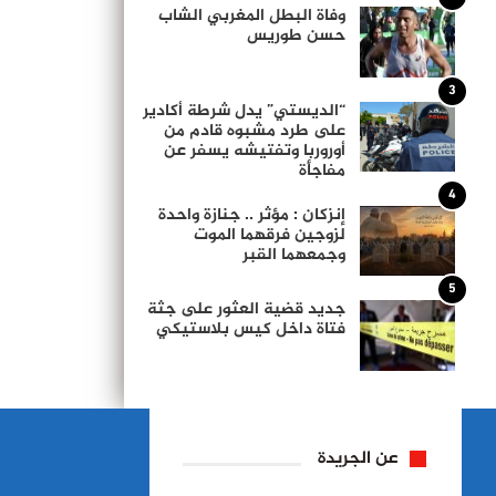
وفاة البطل المغربي الشاب
حسن طوريس
3
“الديستي” يدل شرطة أكادير
على طرد مشبوه قادم من
أوروربا وتفتيشه يسفر عن
مفاجأة
4
إنزكان : مؤثر .. جنازة واحدة
لزوجين فرقهما الموت
وجمعهما القبر
5
جديد قضية العثور على جثة
فتاة داخل كيس بلاستيكي
عن الجريدة