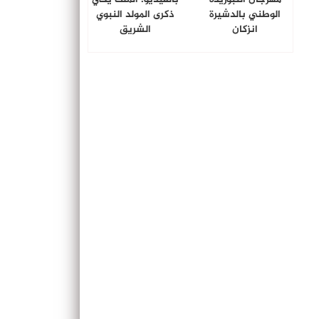
الوطني بالدشيرة
ذكرى المولد النبوي
انزكان
الشريق