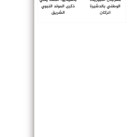
الوطني بالدشيرة
ذكرى المولد النبوي
انزكان
الشريق