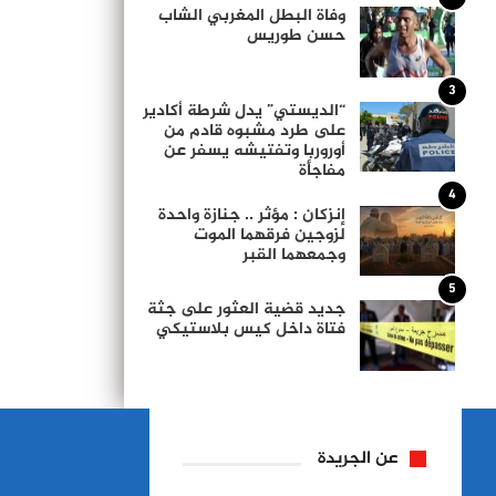
وفاة البطل المغربي الشاب
حسن طوريس
3
“الديستي” يدل شرطة أكادير
على طرد مشبوه قادم من
أوروربا وتفتيشه يسفر عن
مفاجأة
4
إنزكان : مؤثر .. جنازة واحدة
لزوجين فرقهما الموت
وجمعهما القبر
5
جديد قضية العثور على جثة
فتاة داخل كيس بلاستيكي
عن الجريدة