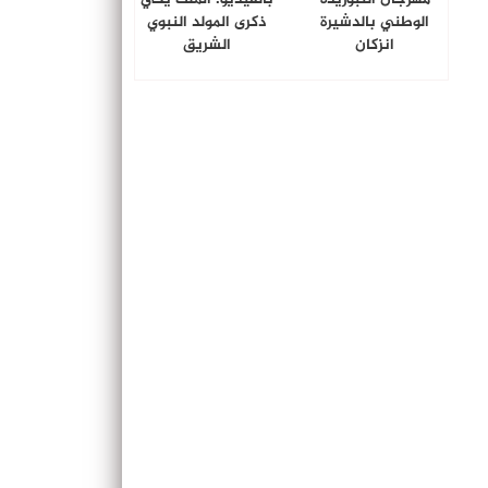
الوطني بالدشيرة
ذكرى المولد النبوي
انزكان
الشريق