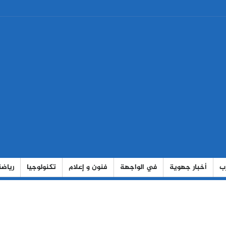
رب
أخبار جهوية
في الواجهة
فنون و إعلام
تكنولوجيا
رياضة