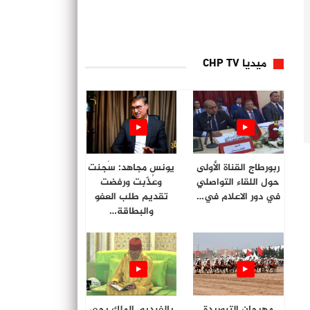
ميديا CHP TV
ربورطاج القناة الأولى
يونس مجاهد: سُجنت
حول اللقاء التواصلي
وعُذّبت ورفضت
في دور الاعلام في…
تقديم طلب العفو
والبطاقة…
مهرجان التبوريدة
بالفيديو. الملك يحي