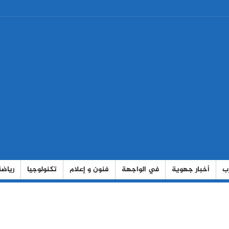
رب
أخبار جهوية
في الواجهة
فنون و إعلام
تكنولوجيا
رياضة