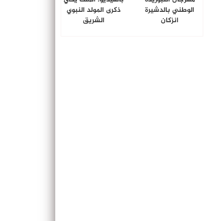
الوطني بالدشيرة
ذكرى المولد النبوي
انزكان
الشريق