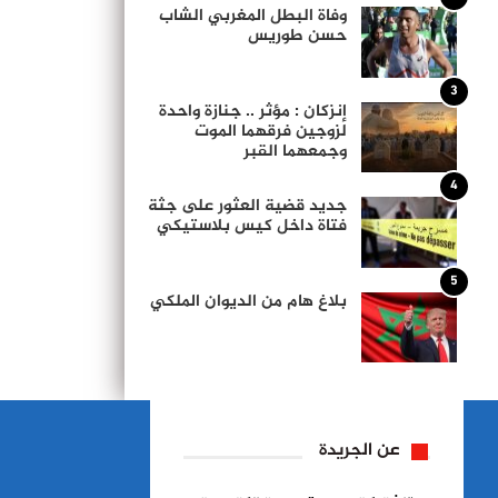
وفاة البطل المغربي الشاب
حسن طوريس
3
إنزكان : مؤثر .. جنازة واحدة
لزوجين فرقهما الموت
وجمعهما القبر
4
جديد قضية العثور على جثة
فتاة داخل كيس بلاستيكي
5
بلاغ هام من الديوان الملكي
عن الجريدة