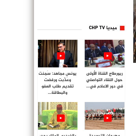
ميديا CHP TV
ربورطاج القناة الأولى
يونس مجاهد: سُجنت
حول اللقاء التواصلي
وعُذّبت ورفضت
في دور الاعلام في…
تقديم طلب العفو
والبطاقة…
مهرجان التبوريدة
بالفيديو. الملك يحي