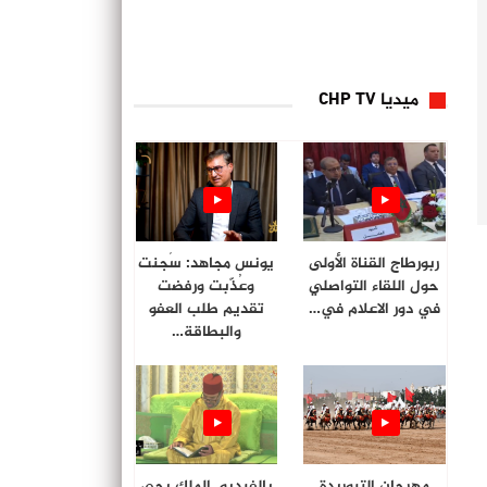
ميديا CHP TV
ربورطاج القناة الأولى
يونس مجاهد: سُجنت
حول اللقاء التواصلي
وعُذّبت ورفضت
في دور الاعلام في…
تقديم طلب العفو
والبطاقة…
مهرجان التبوريدة
بالفيديو. الملك يحي