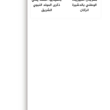
الوطني بالدشيرة
ذكرى المولد النبوي
انزكان
الشريق