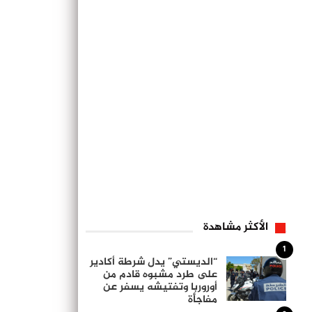
الأكثر مشاهدة
1
“الديستي” يدل شرطة أكادير
على طرد مشبوه قادم من
أوروربا وتفتيشه يسفر عن
مفاجأة