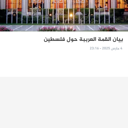
بيان القمة العرببة حول فلسطين
4 مارس 2025 - 23:16