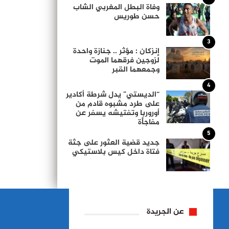
وفاة البطل المغربي الشاب
حسن طوريس
3
إنزكان : مؤثر .. جنازة واحدة
لزوجين فرقهما الموت
وجمعهما القبر
4
“الديستي” يدل شرطة أكادير
على طرد مشبوه قادم من
أوروربا وتفتيشه يسفر عن
مفاجأة
5
جديد قضية العثور على جثة
فتاة داخل كيس بلاستيكي
عن الجريدة