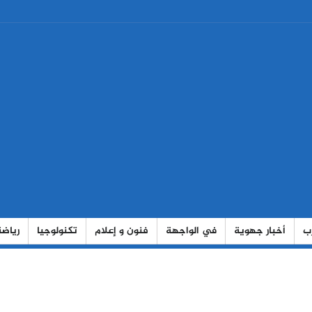
رب
أخبار جهوية
في الواجهة
فنون و إعلام
تكنولوجيا
رياضة