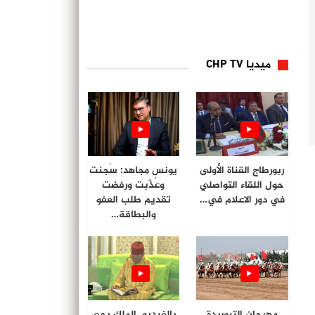
ميديا CHP TV
ربورطاج القناة الأولى
يونس مجاهد: سُجنت
حول اللقاء التواصلي
وعُذّبت ورفضت
في دور الاعلام في…
تقديم طلب العفو
والبطاقة…
مهرجان التبوريدة
بالفيديو. الملك يحي