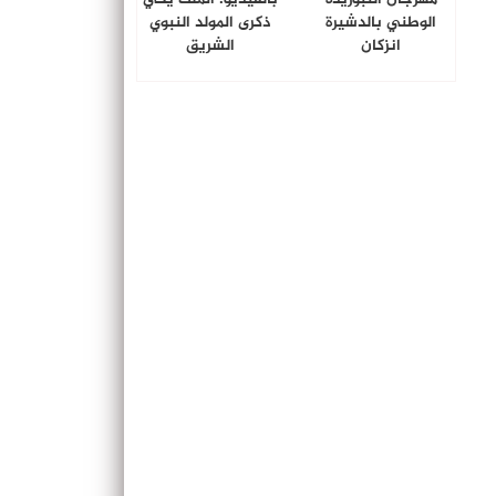
الوطني بالدشيرة
ذكرى المولد النبوي
انزكان
الشريق