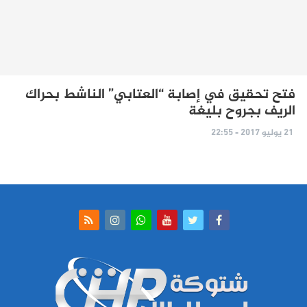
فتح تحقيق في إصابة “العتابي” الناشط بحراك
الريف بجروح بليغة
21 يوليو 2017 - 22:55