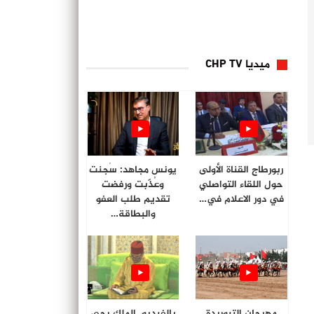
ميديا CHP TV
ربورطاج القناة الأولى
يونس مجاهد: سُجنت
حول اللقاء التواصلي
وعُذّبت ورفضت
في دور الاعلام في…
تقديم طلب العفو
والبطاقة…
مهرجان التبوريدة
بالفيديو. الملك يحي