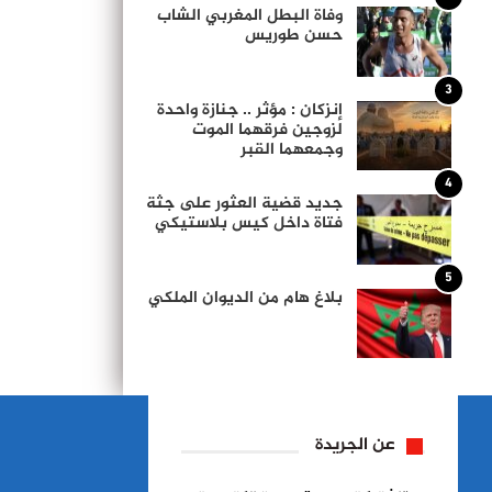
وفاة البطل المغربي الشاب
حسن طوريس
3
إنزكان : مؤثر .. جنازة واحدة
لزوجين فرقهما الموت
وجمعهما القبر
4
جديد قضية العثور على جثة
فتاة داخل كيس بلاستيكي
5
بلاغ هام من الديوان الملكي
عن الجريدة