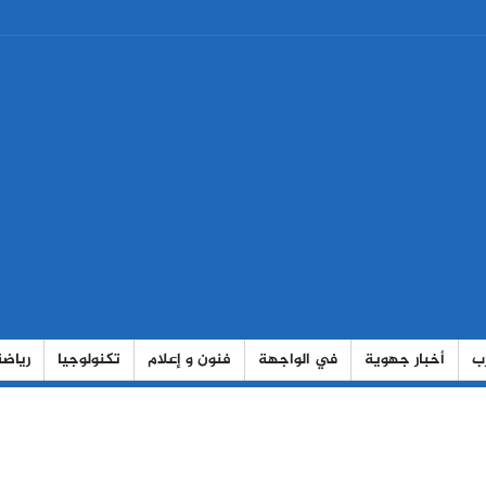
رب
أخبار جهوية
في الواجهة
فنون و إعلام
تكنولوجيا
رياضة