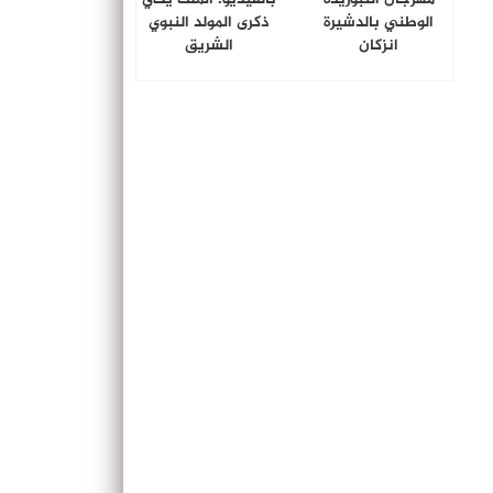
الوطني بالدشيرة
ذكرى المولد النبوي
انزكان
الشريق