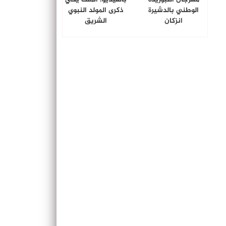
الوطني بالدشيرة
ذكرى المولد النبوي
انزكان
الشريق