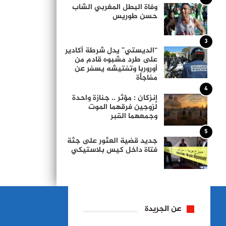
وفاة البطل المغربي الشاب
حسن طوريس
3
“الديستي” يدل شرطة أكادير
على طرد مشبوه قادم من
أوروربا وتفتيشه يسفر عن
مفاجأة
4
إنزكان : مؤثر .. جنازة واحدة
لزوجين فرقهما الموت
وجمعهما القبر
5
جديد قضية العثور على جثة
فتاة داخل كيس بلاستيكي
عن الجريدة