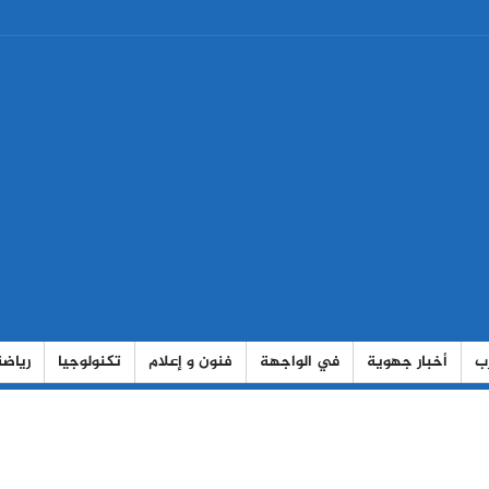
رب
أخبار جهوية
في الواجهة
فنون و إعلام
تكنولوجيا
رياضة