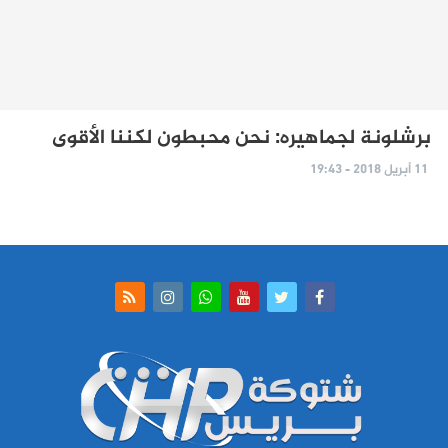
برشلونة لجماهيره: نحن محبطون لكننا الأقوى
11 أبريل 2018 - 19:43