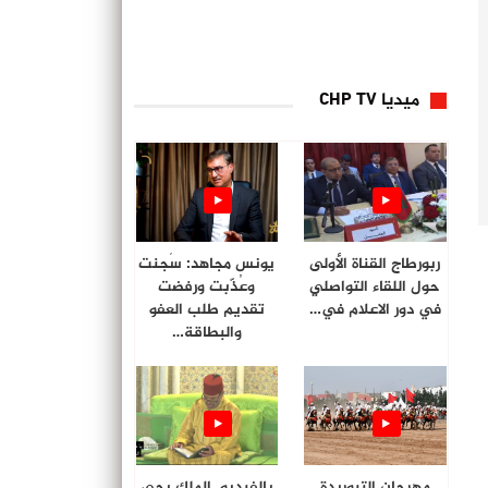
ميديا CHP TV
ربورطاج القناة الأولى
يونس مجاهد: سُجنت
حول اللقاء التواصلي
وعُذّبت ورفضت
في دور الاعلام في…
تقديم طلب العفو
والبطاقة…
مهرجان التبوريدة
بالفيديو. الملك يحي