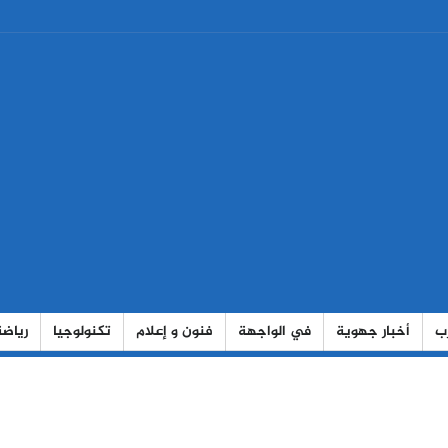
رب
أخبار جهوية
في الواجهة
فنون و إعلام
تكنولوجيا
رياضة