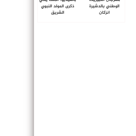
الوطني بالدشيرة
ذكرى المولد النبوي
انزكان
الشريق