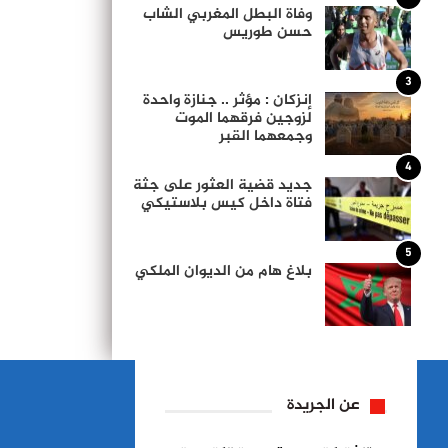
وفاة البطل المغربي الشاب
حسن طوريس
3
إنزكان : مؤثر .. جنازة واحدة
لزوجين فرقهما الموت
وجمعهما القبر
4
جديد قضية العثور على جثة
فتاة داخل كيس بلاستيكي
5
بلاغ هام من الديوان الملكي
عن الجريدة