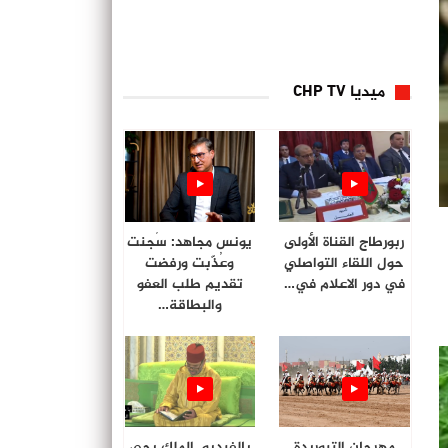
ميديا CHP TV
ربورطاج القناة الأولى
يونس مجاهد: سُجنت
حول اللقاء التواصلي
وعُذّبت ورفضت
في دور الاعلام في…
تقديم طلب العفو
والبطاقة…
مهرجان التبوريدة
بالفيديو. الملك يحي