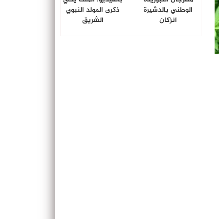
الوطني بالدشيرة
ذكرى المولد النبوي
انزكان
الشريق