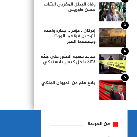
وفاة البطل المغربي الشاب
حسن طوريس
3
إنزكان : مؤثر .. جنازة واحدة
لزوجين فرقهما الموت
وجمعهما القبر
4
جديد قضية العثور على جثة
فتاة داخل كيس بلاستيكي
5
بلاغ هام من الديوان الملكي
عن الجريدة