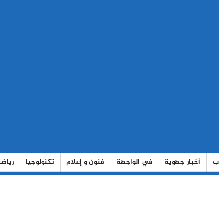
رب
أخبار جهوية
في الواجهة
فنون و إعلام
تكنولوجيا
رياضة