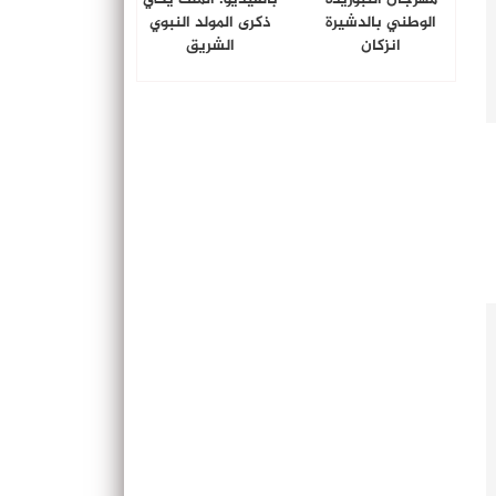
الوطني بالدشيرة
ذكرى المولد النبوي
انزكان
الشريق