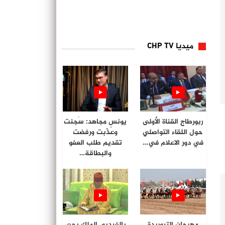
ميديا CHP TV
ربورطاج القناة الأولى
يونس مجاهد: سُجنت
حول اللقاء التواصلي
وعُذّبت ورفضت
في دور الاعلام في…
تقديم طلب العفو
والبطاقة…
مهرجان التبوريدة
بالفيديو. الملك يحي