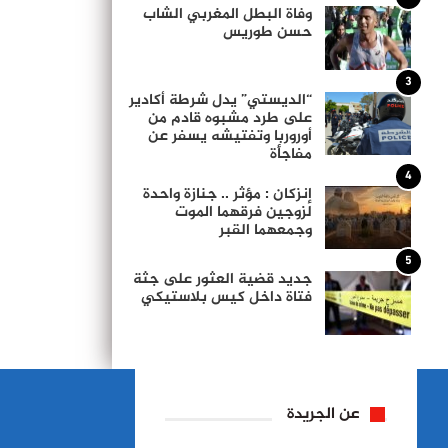
وفاة البطل المغربي الشاب
حسن طوريس
3
“الديستي” يدل شرطة أكادير
على طرد مشبوه قادم من
أوروربا وتفتيشه يسفر عن
مفاجأة
4
إنزكان : مؤثر .. جنازة واحدة
لزوجين فرقهما الموت
وجمعهما القبر
5
جديد قضية العثور على جثة
فتاة داخل كيس بلاستيكي
عن الجريدة