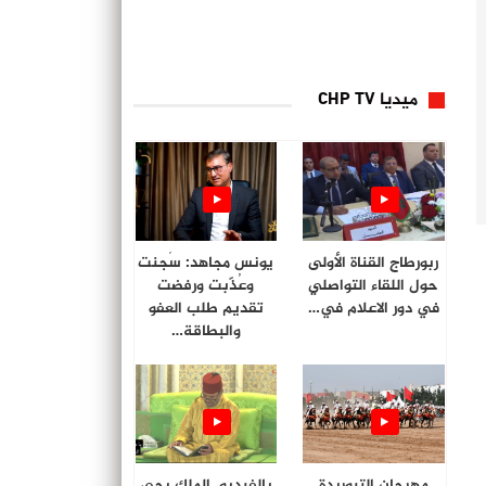
ميديا CHP TV
ربورطاج القناة الأولى
يونس مجاهد: سُجنت
حول اللقاء التواصلي
وعُذّبت ورفضت
في دور الاعلام في…
تقديم طلب العفو
والبطاقة…
مهرجان التبوريدة
بالفيديو. الملك يحي