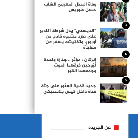
وفاة البطل المغربي الشاب
حسن طوريس
3
“الديستي” يدل شرطة أكادير
على طرد مشبوه قادم من
أوروربا وتفتيشه يسفر عن
مفاجأة
4
إنزكان : مؤثر .. جنازة واحدة
لزوجين فرقهما الموت
وجمعهما القبر
5
جديد قضية العثور على جثة
فتاة داخل كيس بلاستيكي
عن الجريدة