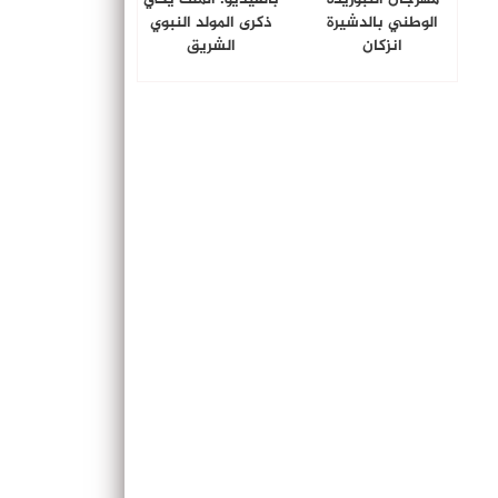
الوطني بالدشيرة
ذكرى المولد النبوي
انزكان
الشريق