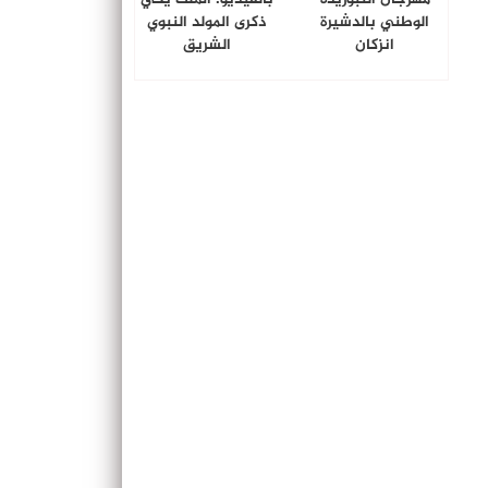
الوطني بالدشيرة
ذكرى المولد النبوي
انزكان
الشريق