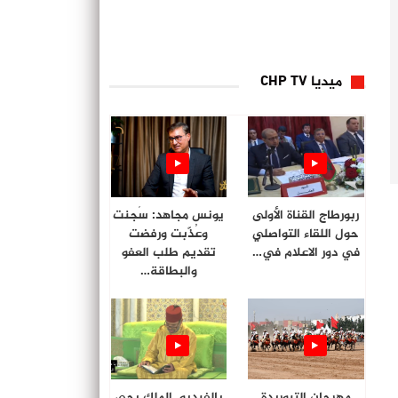
ميديا CHP TV
ربورطاج القناة الأولى
يونس مجاهد: سُجنت
حول اللقاء التواصلي
وعُذّبت ورفضت
في دور الاعلام في…
تقديم طلب العفو
والبطاقة…
مهرجان التبوريدة
بالفيديو. الملك يحي