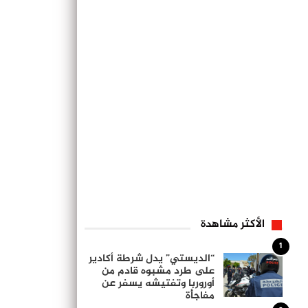
الأكثر مشاهدة
1
“الديستي” يدل شرطة أكادير
على طرد مشبوه قادم من
أوروربا وتفتيشه يسفر عن
مفاجأة