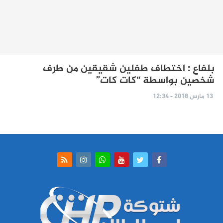
بلفاع : اختطاف طفلين شقيقين من طرف
شخصين بواسطة “كات كات”
13 مارس 2018 - 12:34