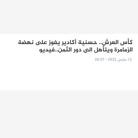
كأس العرش.. حسنية أكادير يفوز على نهضة
الزمامرة ويتأهل الى دور الثمن..فيديو
12 مارس 2022 - 20:57