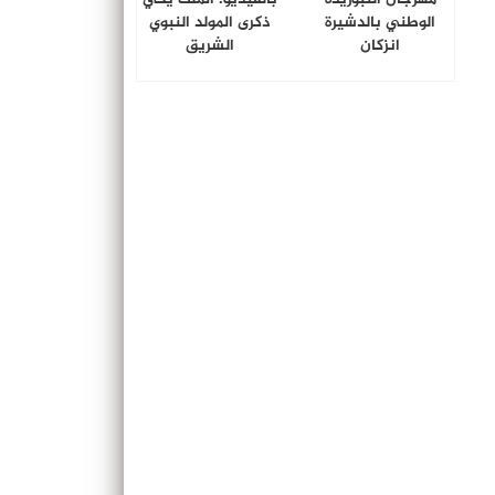
الوطني بالدشيرة
ذكرى المولد النبوي
انزكان
الشريق