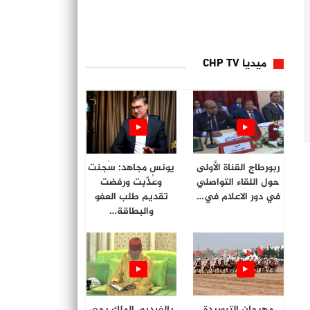
ميديا CHP TV
ربورطاج القناة الأولى
يونس مجاهد: سُجنت
حول اللقاء التواصلي
وعُذّبت ورفضت
في دور الاعلام في…
تقديم طلب العفو
والبطاقة…
مهرجان التبوريدة
بالفيديو. الملك يحي