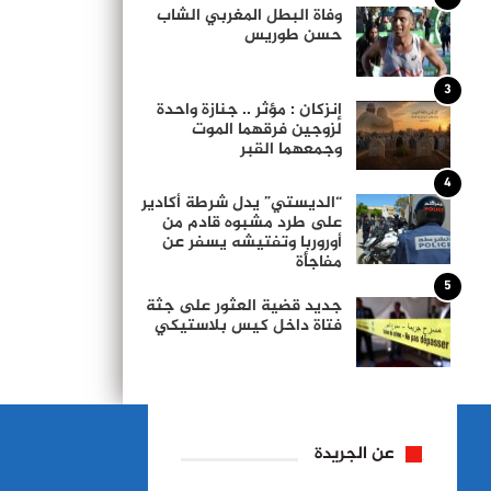
وفاة البطل المغربي الشاب
حسن طوريس
3
إنزكان : مؤثر .. جنازة واحدة
لزوجين فرقهما الموت
وجمعهما القبر
4
“الديستي” يدل شرطة أكادير
على طرد مشبوه قادم من
أوروربا وتفتيشه يسفر عن
مفاجأة
5
جديد قضية العثور على جثة
فتاة داخل كيس بلاستيكي
عن الجريدة