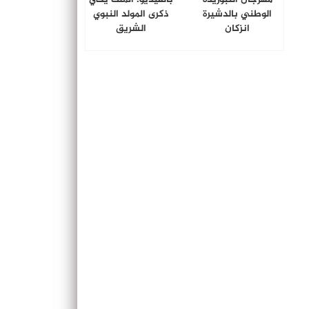
الوطني بالدشيرة
ذكرى المولد النبوي
انزكان
الشريق