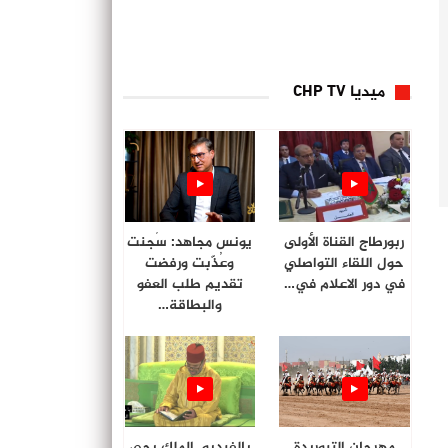
ميديا CHP TV
ربورطاج القناة الأولى
يونس مجاهد: سُجنت
حول اللقاء التواصلي
وعُذّبت ورفضت
في دور الاعلام في…
تقديم طلب العفو
والبطاقة…
مهرجان التبوريدة
بالفيديو. الملك يحي