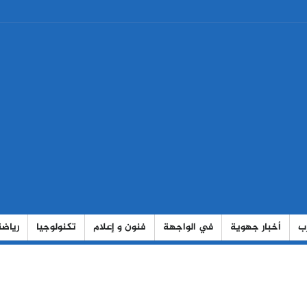
رب
أخبار جهوية
في الواجهة
فنون و إعلام
تكنولوجيا
رياضة