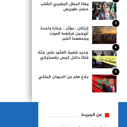
وفاة البطل المغربي الشاب
حسن طوريس
3
إنزكان : مؤثر .. جنازة واحدة
لزوجين فرقهما الموت
وجمعهما القبر
4
جديد قضية العثور على جثة
فتاة داخل كيس بلاستيكي
5
بلاغ هام من الديوان الملكي
عن الجريدة