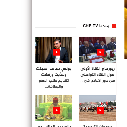
ميديا CHP TV
ربورطاج القناة الأولى
يونس مجاهد: سُجنت
حول اللقاء التواصلي
وعُذّبت ورفضت
في دور الاعلام في…
تقديم طلب العفو
والبطاقة…
مهرجان التبوريدة
بالفيديو. الملك يحي