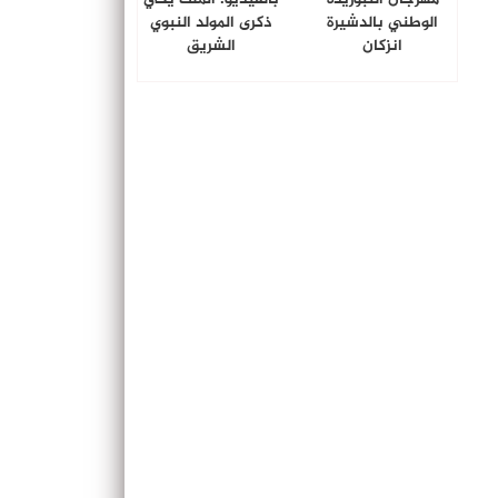
الوطني بالدشيرة
ذكرى المولد النبوي
انزكان
الشريق