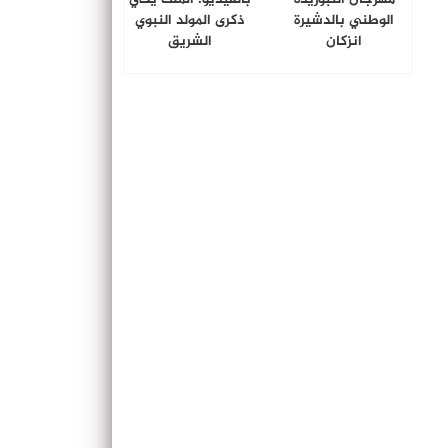
الوطني بالدشيرة
ذكرى المولد النبوي
انزكان
الشريق