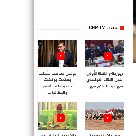
ميديا CHP TV
ربورطاج القناة الأولى
يونس مجاهد: سُجنت
حول اللقاء التواصلي
وعُذّبت ورفضت
في دور الاعلام في…
تقديم طلب العفو
والبطاقة…
مهرجان التبوريدة
بالفيديو. الملك يحي