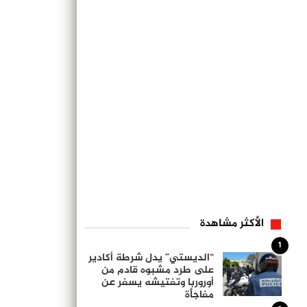
الأكثر مشاهدة
1
“الديستي” يدل شرطة أكادير
على طرد مشبوه قادم من
أوروربا وتفتيشه يسفر عن
مفاجأة