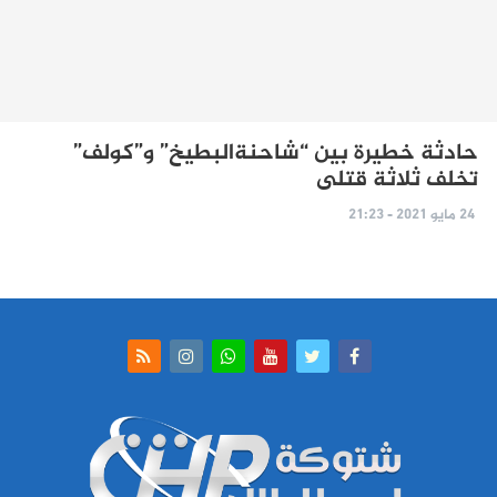
حادثة خطيرة بين “شاحنةالبطيخ” و”كولف”
تخلف ثلاثة قتلى
24 مايو 2021 - 21:23