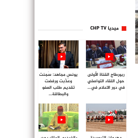
ميديا CHP TV
ربورطاج القناة الأولى
يونس مجاهد: سُجنت
حول اللقاء التواصلي
وعُذّبت ورفضت
في دور الاعلام في…
تقديم طلب العفو
والبطاقة…
مهرجان التبوريدة
بالفيديو. الملك يحي