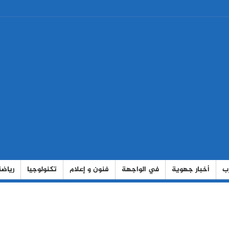
رب
أخبار جهوية
في الواجهة
فنون و إعلام
تكنولوجيا
رياضة