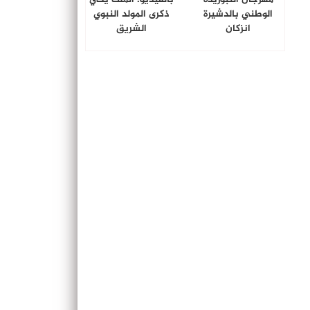
الوطني بالدشيرة
ذكرى المولد النبوي
انزكان
الشريق