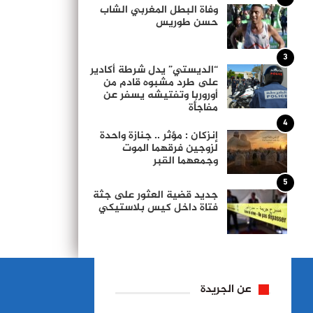
وفاة البطل المغربي الشاب
حسن طوريس
3
“الديستي” يدل شرطة أكادير
على طرد مشبوه قادم من
أوروربا وتفتيشه يسفر عن
مفاجأة
4
إنزكان : مؤثر .. جنازة واحدة
لزوجين فرقهما الموت
وجمعهما القبر
5
جديد قضية العثور على جثة
فتاة داخل كيس بلاستيكي
عن الجريدة