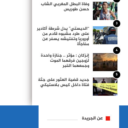
وفاة البطل المغربي الشاب
حسن طوريس
3
“الديستي” يدل شرطة أكادير
على طرد مشبوه قادم من
أوروربا وتفتيشه يسفر عن
مفاجأة
4
إنزكان : مؤثر .. جنازة واحدة
لزوجين فرقهما الموت
وجمعهما القبر
5
جديد قضية العثور على جثة
فتاة داخل كيس بلاستيكي
عن الجريدة