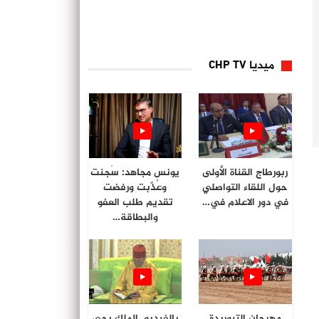
ميديا CHP TV
ربورطاج القناة الأولى
يونس مجاهد: سُجنت
حول اللقاء التواصلي
وعُذّبت ورفضت
في دور الاعلام في…
تقديم طلب العفو
والبطاقة…
مهرجان التبوريدة
بالفيديو. الملك يحي