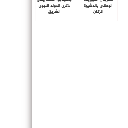
الوطني بالدشيرة
ذكرى المولد النبوي
انزكان
الشريق