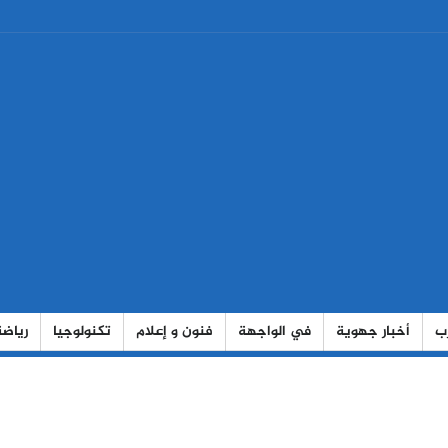
رب
أخبار جهوية
في الواجهة
فنون و إعلام
تكنولوجيا
رياضة