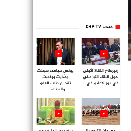
ميديا CHP TV
ربورطاج القناة الأولى
يونس مجاهد: سُجنت
حول اللقاء التواصلي
وعُذّبت ورفضت
في دور الاعلام في…
تقديم طلب العفو
والبطاقة…
مهرجان التبوريدة
بالفيديو. الملك يحي