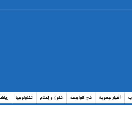
رب
أخبار جهوية
في الواجهة
فنون و إعلام
تكنولوجيا
رياضة