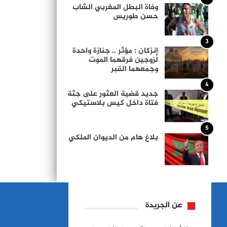
وفاة البطل المغربي الشاب
حسن طوريس
3
إنزكان : مؤثر .. جنازة واحدة
لزوجين فرقهما الموت
وجمعهما القبر
4
جديد قضية العثور على جثة
فتاة داخل كيس بلاستيكي
5
بلاغ هام من الديوان الملكي
عن الجريدة