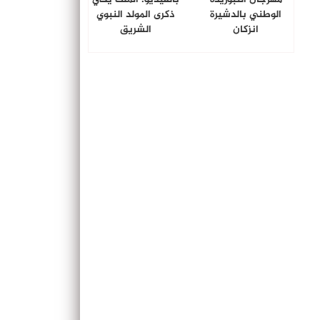
الوطني بالدشيرة
ذكرى المولد النبوي
انزكان
الشريق