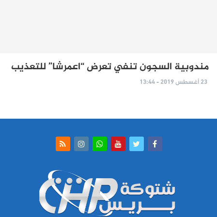
مندوبية السجون تنفي تعرض “اعمرشا” للتعذيب
23 أغسطس 2019 - 13:44