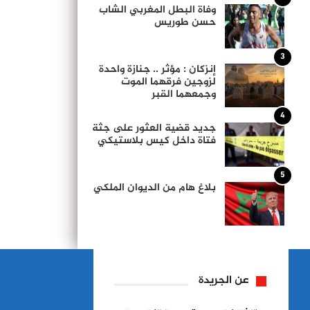
وفاة البطل المغربي الشاب
حسن طوريس
3
إنزكان : مؤثر .. جنازة واحدة
لزوجين فرقهما الموت
وجمعهما القبر
4
جديد قضية العثور على جثة
فتاة داخل كيس بلاستيكي
5
بلاغ هام من الديوان الملكي
عن الجريدة