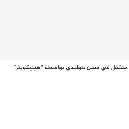
يب معتقل في سجن هولندي بواسطة “هيليكوبتر”