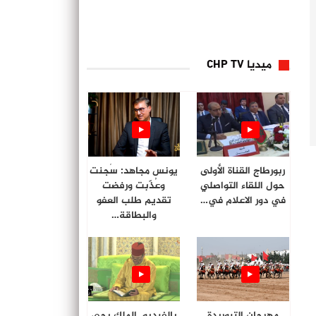
ميديا CHP TV
ربورطاج القناة الأولى
يونس مجاهد: سُجنت
حول اللقاء التواصلي
وعُذّبت ورفضت
في دور الاعلام في…
تقديم طلب العفو
والبطاقة…
مهرجان التبوريدة
بالفيديو. الملك يحي