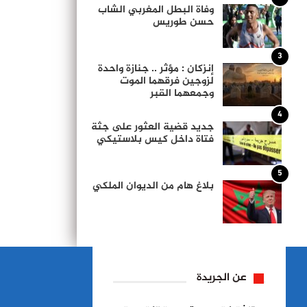
وفاة البطل المغربي الشاب
حسن طوريس
3
إنزكان : مؤثر .. جنازة واحدة
لزوجين فرقهما الموت
وجمعهما القبر
4
جديد قضية العثور على جثة
فتاة داخل كيس بلاستيكي
5
بلاغ هام من الديوان الملكي
عن الجريدة