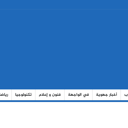
رب
أخبار جهوية
في الواجهة
فنون و إعلام
تكنولوجيا
رياضة