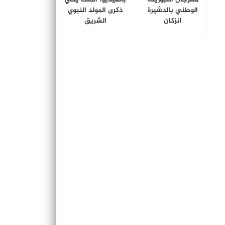
الوطني بالدشيرة
ذكرى المولد النبوي
انزكان
الشريق