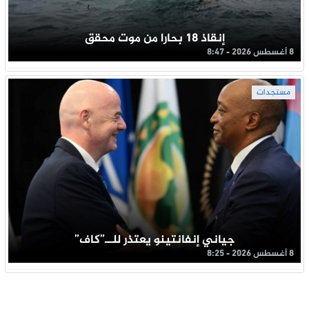
إنقاذ 18 بحارا من موت محقق
8 أغسطس 2026 - 8:47
مستجدات
جياني إنفانتينو يعتذر للــ”كاف”
8 أغسطس 2026 - 8:25