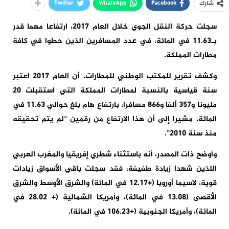
Twitter
WhatsApp
Facebook
شارك
سجلت حركة النقل الجوي خلال العام 2017، ارتفاعا مهما قدر
بـ11.63 في المائة، في عدد المسافرين الذين حطوا في كافة
مطارات المملكة.
وكشف تقرير للمكتب الوطني للمطارات، أن العام 2017 اعتبر
سنة قياسية بالنسبة لمطارات المملكة التي استقبلت 20
مليونا و357 ألفا و866 مسافرا، بارتفاع هام بلغ حوالي 11.63 في
المائة، مشيرا إلى أن هذا الارتفاع من رقمين “لم يتم تحقيقه
منذ سنة 2010”.
وأوضح ذات المصدر، أنه باستثناء شطري إفريقيا والمغرب العربي
اللذين شهدا زيادة طفيفة، فقد سجلت باقي الأسواق زيادات
قوية، لاسيما أوروبا (+12.17 في المائة) والشرق الأوسط والشرق
الأقصى (13.08 في المائة)، وأمريكا الشمالية (+ 28.02 في
المائة)، وأمريكا الجنوبية (+106.23 في المائة).