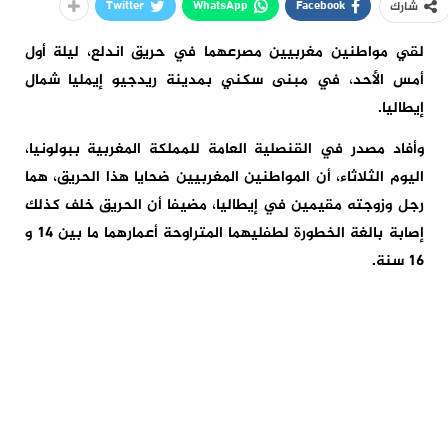
Twitter
WhatsApp
Facebook
شارك
لقي مواطنين مغربيين مصرعهما في حريق اندلع، ليلة أول
أمس الأحد، في مبنى سكني بمدينة ريدجيو إيمليا شمال
إيطاليا.
وأفاد مصدر في القنصلية العامة للمملكة المغربية ببولونيا،
اليوم الثلاثاء، أن المواطنين المغربيين ضحايا هذا الحريق، هما
رجل وزوجته مقيمين في إيطاليا، مضيفا أن الحريق خلف كذلك
إصابة بالغة الخطورة لطفليهما المتراوحة أعمارهما ما بين 14 و
16 سنة.