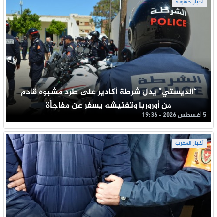
أخبار جهوية
“الديستي” يدل شرطة أكادير على طرد مشبوه قادم
من أوروربا وتفتيشه يسفر عن مفاجأة
5 أغسطس 2026 - 19:36
أخبار المغرب