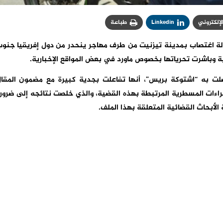
الإلكتروني
Linkedin
طباعة
لة اغتصاب بمدينة تيزنيت من طرف مهاجر ينحدر من دول إفريقيا جنو
 وباشرت تحرياتها بخصوص ماورد في بعض المواقع الإخبارية.
لت به “اشتوكة بريس”، أنها تفاعلت بجدية كبيرة مع مضمون المقا
راءات المسطرية المرتبطة بهذه القضية، والذي خلصت نتائجه إلى ضرور
الأبحاث القضائية المتعلقة بهذا الملف.