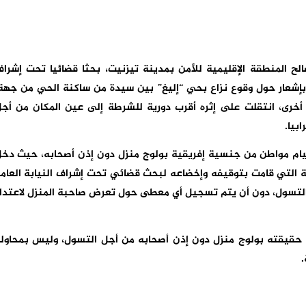
تحت مصالح المنطقة الإقليمية للأمن بمدينة تيزنيت، بحثا قضائيا تحت إشرا
 بإشعار حول وقوع نزاع بحي “إليغ” بين سيدة من ساكنة الحي من جهة
أخرى، انتقلت على إثره أقرب دورية للشرطة إلى عين المكان من أج
بيا.
قيام مواطن من جنسية إفريقية بولوج منزل دون إذن أصحابه، حيث دخ
 التي قامت بتوقيفه وإخضاعه لبحث قضائي تحت إشراف النيابة العام
و التسول، دون أن يتم تسجيل أي معطى حول تعرض صاحبة المنزل لاعتدا
في حقيقته بولوج منزل دون إذن أصحابه من أجل التسول، وليس بمحاول
.