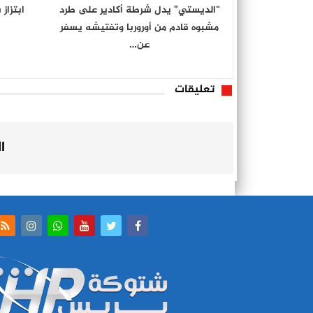
“الديستي” يدل شرطة أكادير على طرد
ابتزاز
مشبوه قادم من أوروربا وتفتيشه يسفر
عن…
تعليقات
ا