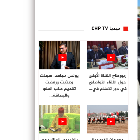
ميديا CHP TV
ربورطاج القناة الأولى
يونس مجاهد: سُجنت
حول اللقاء التواصلي
وعُذّبت ورفضت
في دور الاعلام في…
تقديم طلب العفو
والبطاقة…
مهرجان التبوريدة
بالفيديو. الملك يحي