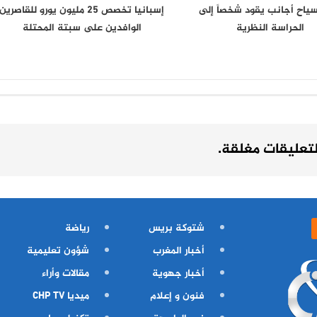
 سياح أجانب يقود شخصاً إلى
إسبانيا تخصص 25 مليون يورو للقاصرين
الحراسة النظرية
الوافدين على سبتة المحتلة
لتعليقات مغلقة.
شتوكة بريس
رياضة
أخبار المغرب
شؤون تعليمية
أخبار جهوية
مقالات وأراء
فنون و إعلام
ميديا CHP TV