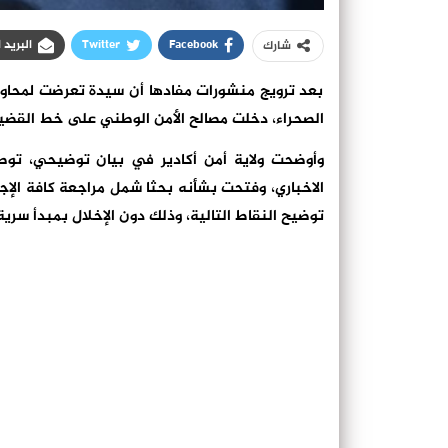
Facebook
Twitter
البريد 
شارك
بعد ترويج منشورات مفادها أن سيدة تعرضت لمحاو
الصحراء، دخلت مصالح الأمن الوطني على خط القضية
وأوضحت ولاية أمن أكادير في بيان توضيحي، توص
الاخباري، وفتحت بشأنه بحثا شمل مراجعة كافة الإج
توضيح النقاط التالية، وذلك دون الإخلال بمبدأ سرية 