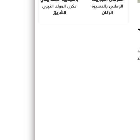
الوطني بالدشيرة
ذكرى المولد النبوي
انزكان
الشريق
ب
ل
ة