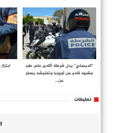
“الديستي” يدل شرطة أكادير على طرد
ابتزاز
مشبوه قادم من أوروربا وتفتيشه يسفر
عن…
تعليقات
ا