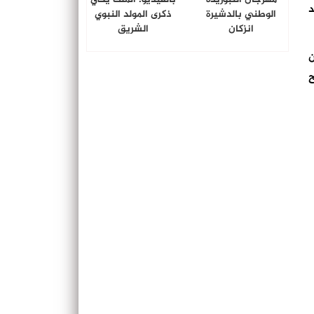
د
الوطني بالدشيرة
ذكرى المولد النبوي
انزكان
الشريق
ن
ح