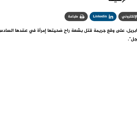
الإلكتروني
Linkedin
طباعة
تزت جماعة أكرض،بإقليم الصويرة يوم السبت 17 ابريل، على وقع جريمة قتل بشعة راح ضحيتها إمرأة في عقدها الساد
جل”.