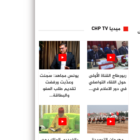
ميديا CHP TV
س
ربورطاج القناة الأولى
يونس مجاهد: سُجنت
حول اللقاء التواصلي
وعُذّبت ورفضت
في دور الاعلام في…
تقديم طلب العفو
والبطاقة…
مهرجان التبوريدة
بالفيديو. الملك يحي