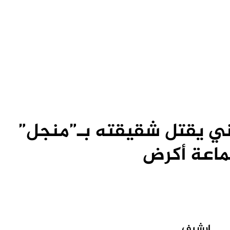
يني يقتل شقيقته بـ”منجل”
ماعة أكرض
ارشيف