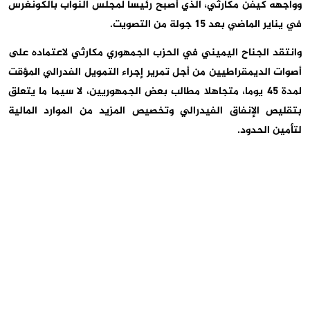
وواجهه كيفن مكارثي، الذي أصبح رئيسا لمجلس النواب بالكونغرس
في يناير الماضي بعد 15 جولة من التصويت.
وانتقد الجناح اليميني في الحزب الجمهوري مكارثي لاعتماده على
أصوات الديمقراطيين من أجل تمرير إجراء التمويل الفدرالي المؤقت
لمدة 45 يوما، متجاهلا مطالب بعض الجمهوريين، لا سيما ما يتعلق
بتقليص الإنفاق الفيدرالي وتخصيص المزيد من الموارد المالية
لتأمين الحدود.