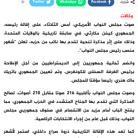
Twitter
WhatsApp
Facebook
شارك
وكالات
صوت مجلس النواب الأمريكي، أمس الثلاثاء، على إقالة رئيسه،
الجمهوري كيفن مكارثي، في سابقة تاريخية بالولايات المتحدة،
وذلك على إثر مذكرة تنحية تقدم بها نائب من حزبه، تعلن “شغور
منصب رئيس مجلس النواب”.
وانضم ثمانية جمهوريين إلى الديمقراطيين من أجل الإطاحة
برئيس الغرفة السفلى للكونغرس. وتم تعيين الجمهوري باتريك
ماك هنري، رئيسا مؤقتا للمجلس.
وصوت مجلس النواب بأغلبية 216 صوتا مقابل 210 أصوات، لصالح
المذكرة التي تقدم بها الجناح المتشدد في الحزب الجمهوري، مما
يفتح الباب أمام مزيد من الانقسام في صفوف جمهوريي مجلس
النواب، وذلك قبل عام من إجراء الانتخابات الرئاسية.
كما تعد هذه الإقالة التاريخية ذروة صراع داخلي، استمر لأشهر