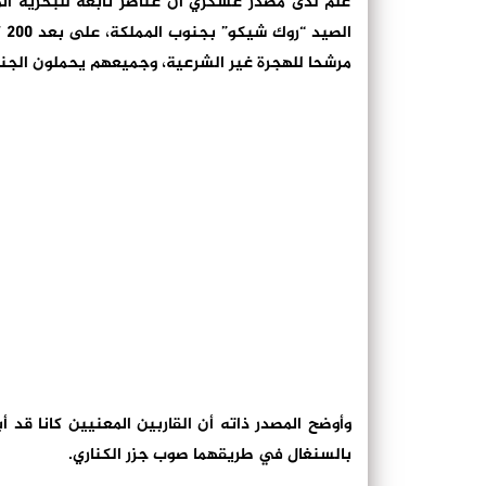
علم لدى مصدر عسكري أن عناصر تابعة للبحرية الم
مرشحا للهجرة غير الشرعية، وجميعهم يحملون الجنس
بالسنغال في طريقهما صوب جزر الكناري.