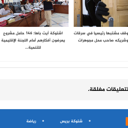
وقف مشتبها رئيسيا في سرقات
اشتوكة أيت باها: 146 حامل مشروع
 وشريكه صاحب محل مجوهرات
يعرضون أفكارهم أمام اللجنة الإقليمية
للتنمية…
لتعليقات مغلقة.
شتوكة بريس
رياضة