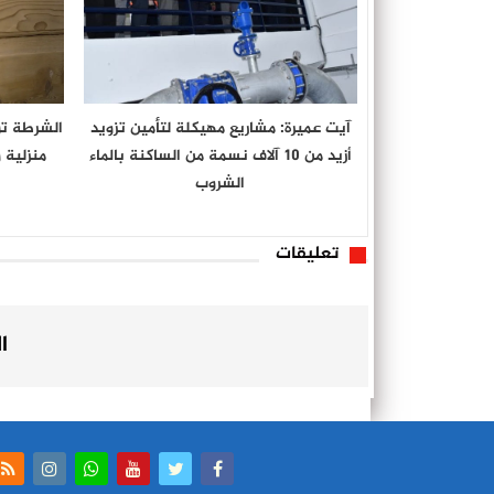
آيت عميرة: مشاريع مهيكلة لتأمين تزويد
الشرطة ت
أزيد من 10 آلاف نسمة من الساكنة بالماء
منزلية
الشروب
تعليقات
ا