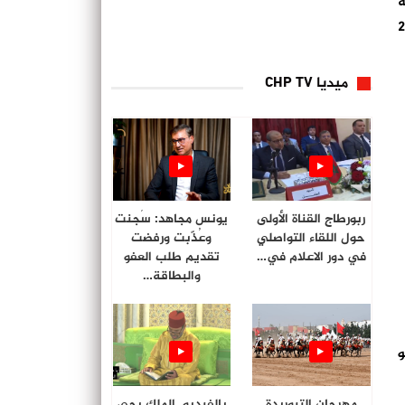
ة
نة الداخلة، قاربين يقلان على متنها 234
ميديا CHP TV
ربورطاج القناة الأولى
يونس مجاهد: سُجنت
حول اللقاء التواصلي
وعُذّبت ورفضت
في دور الاعلام في…
تقديم طلب العفو
والبطاقة…
وغو
مهرجان التبوريدة
بالفيديو. الملك يحي