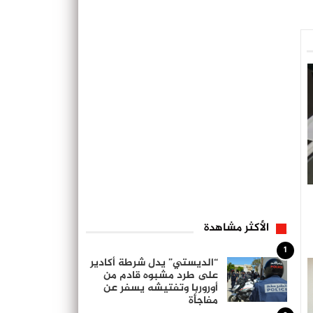
الأكثر مشاهدة
1
“الديستي” يدل شرطة أكادير
على طرد مشبوه قادم من
أوروربا وتفتيشه يسفر عن
مفاجأة