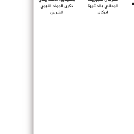
ة
الوطني بالدشيرة
ذكرى المولد النبوي
انزكان
الشريق