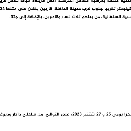
لكية مكلفة بمراقبة الساحل اعترضت، أمس الأربعاء، قبالة ساحل قري
الصيد “روك شيكو” بجنوب المملكة، على بعد 200 كيلومتر تقريبا جنوب غرب مدي
ية السنغالية، من بينهم ثلاث نساء وقاصرين، بالإضافة إلى جثة.
وأوضح المصدر ذاته أن القاربين المعنيين كانا قد أبحرا يومي 25 و 27 شتنبر 2023، على التوالي، من ساحلي داكار ودي