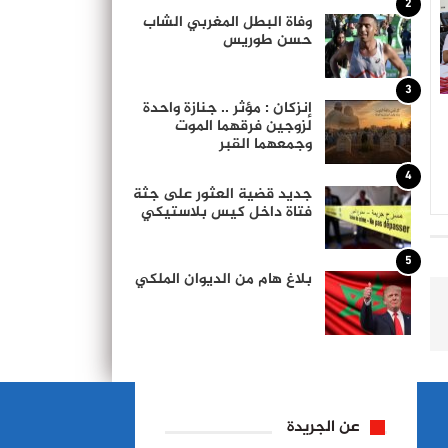
2
وفاة البطل المغربي الشاب
حسن طوريس
3
إنزكان : مؤثر .. جنازة واحدة
لزوجين فرقهما الموت
وجمعهما القبر
4
جديد قضية العثور على جثة
فتاة داخل كيس بلاستيكي
5
بلاغ هام من الديوان الملكي
عن الجريدة