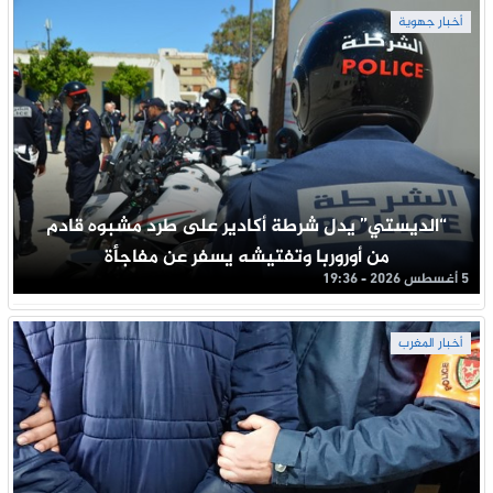
أخبار جهوية
“الديستي” يدل شرطة أكادير على طرد مشبوه قادم
من أوروربا وتفتيشه يسفر عن مفاجأة
5 أغسطس 2026 - 19:36
أخبار المغرب