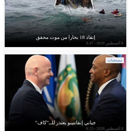
جار التحميل ...
إنقاذ 18 بحارا من موت محقق
8 أغسطس 2026 - 8:47
مستجدات
جياني إنفانتينو يعتذر للــ”كاف”
8 أغسطس 2026 - 8:25