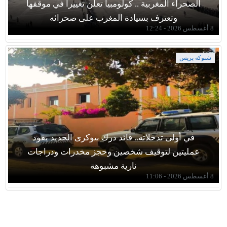
الصحراء المغربية .. كولومبيا تعلن تغييرا في موقفها
وتعترف بسيادة المغرب على صحرائه
8 أغسطس 2026 - 12:24
شتوكة بريس
في أولى تدخلاته.. قائد درك بيوكرى الجديد يقود
عمليتين لتوقيف شخصين وحجز مخدرات ودراجات
نارية مشبوهة
8 أغسطس 2026 - 11:06