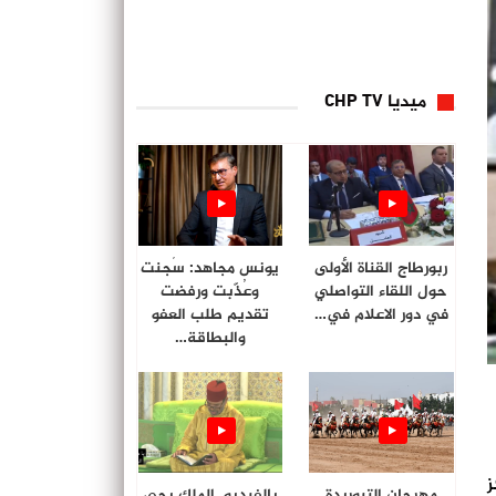
ميديا CHP TV
ربورطاج القناة الأولى
يونس مجاهد: سُجنت
حول اللقاء التواصلي
وعُذّبت ورفضت
في دور الاعلام في…
تقديم طلب العفو
والبطاقة…
ز
مهرجان التبوريدة
بالفيديو. الملك يحي