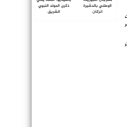
الوطني بالدشيرة
ذكرى المولد النبوي
انزكان
الشريق
دعت
ر
ر