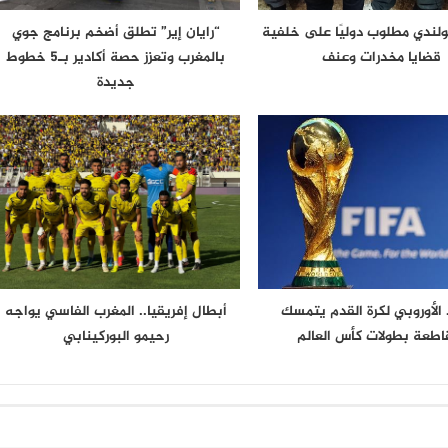
لندي مطلوب دوليًا على خلفية
“رايان إير” تطلق أضخم برنامج جوي
قضايا مخدرات وعنف
بالمغرب وتعزز حصة أكادير بـ5 خطوط
جديدة
د الأوروبي لكرة القدم يتمسك
أبطال إفريقيا.. المغرب الفاسي يواجه
اطعة بطولات كأس العالم
رحيمو البوركينابي