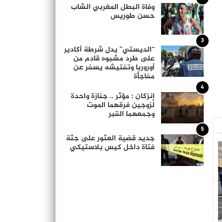
وفاة البطل المغربي الشاب
حسن طوريس
3
“الديستي” يدل شرطة أكادير
على طرد مشبوه قادم من
أوروربا وتفتيشه يسفر عن
مفاجأة
4
إنزكان : مؤثر .. جنازة واحدة
لزوجين فرقهما الموت
وجمعهما القبر
5
جديد قضية العثور على جثة
فتاة داخل كيس بلاستيكي