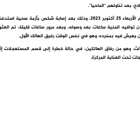
، بعد تناولهم “الماحيا”.
وحسب مصادر مطلعة، فقد سجلت الحالة الأولى يوم الأربعاء 25 أكتوبر 2023، وذلك بعد إصابة شخص بأزمة صحية است
توافيه المنية ساعات بعد وصوله، وبعد مرور ساعات قليلة، تم العثو
ن يعيش فيه بمفرده، وهو في نفس الوقت رفيق الهالك الأول.
الث، وهو من رفاق الهالكين، في حالة خطرة إلى قسم المستعجلات إث
جات تحت العناية المركزة.