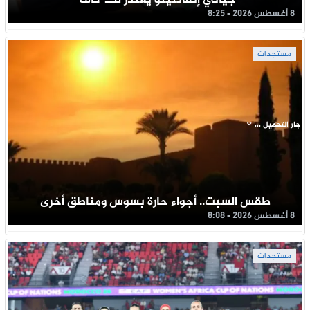
جياني إنفانتينو يعتذر للــ”كاف”
8 أغسطس 2026 - 8:25
مستجدات
جار التحميل ...
طقس السبت.. أجواء حارة بسوس ومناطق أخرى
8 أغسطس 2026 - 8:08
مستجدات