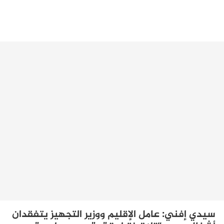
سيدي إفني: عامل الإقليم ووزير التجهيز يتفقدان