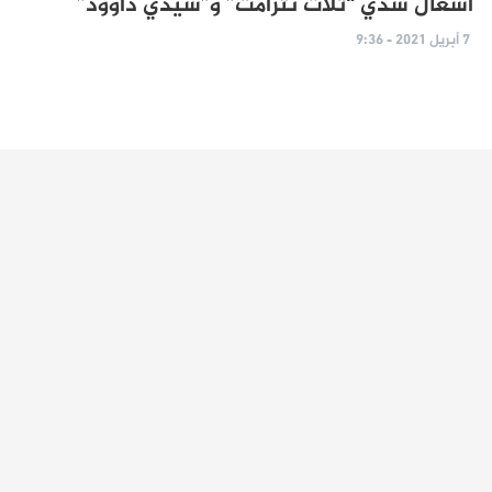
أشغال سدي “تلات نترامت” و”سيدي داوود”
7 أبريل 2021 - 9:36