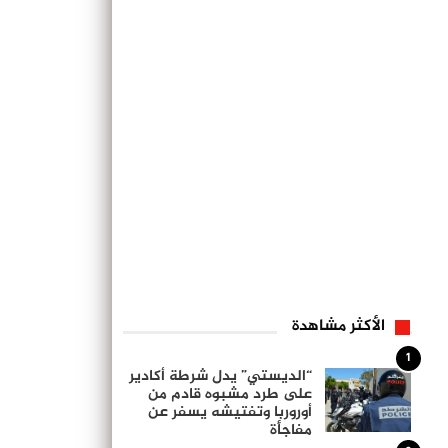
الأكثر مشاهدة
1
“الديستي” يدل شرطة أكادير
على طرد مشبوه قادم من
أوروربا وتفتيشه يسفر عن
مفاجأة