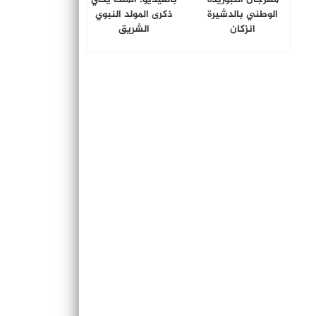
الوطني بالدشيرة
ذكرى المولد النبوي
انزكان
الشريق