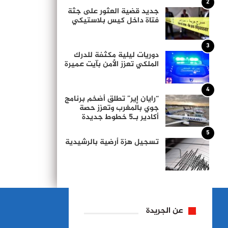
2
جديد قضية العثور على جثة
فتاة داخل كيس بلاستيكي
3
دوريات ليلية مكثفة للدرك
الملكي تعزز الأمن بآيت عميرة
4
“رايان إير” تطلق أضخم برنامج
جوي بالمغرب وتعزز حصة
أكادير بـ5 خطوط جديدة
5
تسجيل هزة أرضية بالرشيدية
عن الجريدة