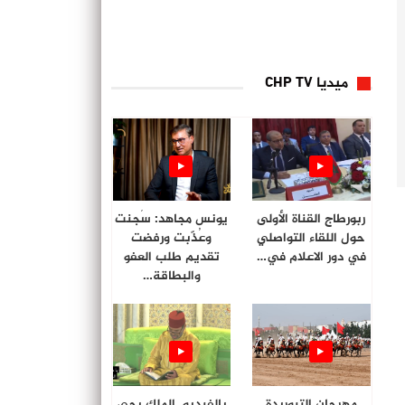
ميديا CHP TV
ربورطاج القناة الأولى
يونس مجاهد: سُجنت
حول اللقاء التواصلي
وعُذّبت ورفضت
في دور الاعلام في…
تقديم طلب العفو
والبطاقة…
مهرجان التبوريدة
بالفيديو. الملك يحي