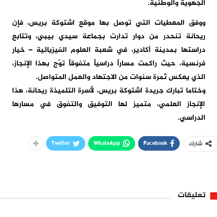
الجهوية والوطنية.
ووفق المعطيات التي توصل بها موقع اشتوكة بريس، فإن
ريحانة تنحدر من دوار تدارت بجماعة سيدي بيبي، وتتابع
دراستها بمدينة أكادير، في شعبة العلوم الفيزيائية – خيار
فرنسية، حيث راكمت مساراً دراسياً متفوقاً توّج بهذا الإنجاز،
الذي يعكس ثمرة سنوات من الاجتهاد والعمل المتواصل.
وختاما تبارك جريدة اشتوكة بريس، لأسرة التلميذة ريحانة، هذا
الإنجاز العلمي، متميز لها التوفيق والتفوق في مسارها
الدراسي.
Twitter
WhatsApp
Facebook
شارك
تعليقات