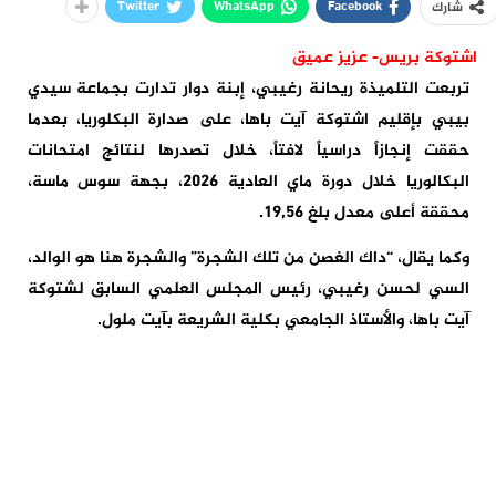
Twitter
WhatsApp
Facebook
شارك
اشتوكة بريس- عزيز عميق
تربعت التلميذة ريحانة رغيبي، إبنة دوار تدارت بجماعة سيدي
بيبي بإقليم اشتوكة آيت باها، على صدارة البكلوريا، بعدما
حققت إنجازاً دراسياً لافتاً، خلال تصدرها لنتائج امتحانات
البكالوريا خلال دورة ماي العادية 2026، بجهة سوس ماسة،
محققة أعلى معدل بلغ 19,56.
وكما يقال، “داك الغصن من تلك الشجرة” والشجرة هنا هو الوالد،
السي لحسن رغيبي، رئيس المجلس العلمي السابق لشتوكة
آيت باها، والأستاذ الجامعي بكلية الشريعة بآيت ملول.