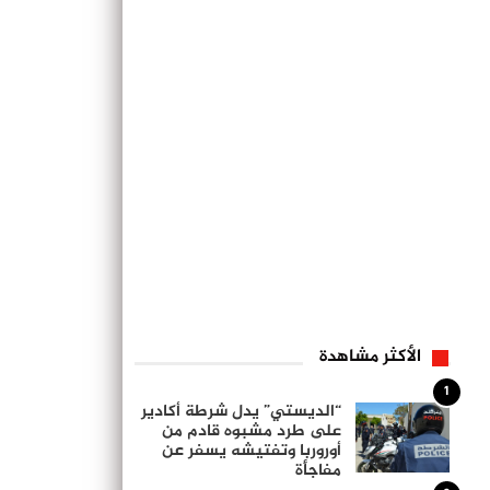
الأكثر مشاهدة
1
“الديستي” يدل شرطة أكادير
على طرد مشبوه قادم من
أوروربا وتفتيشه يسفر عن
مفاجأة