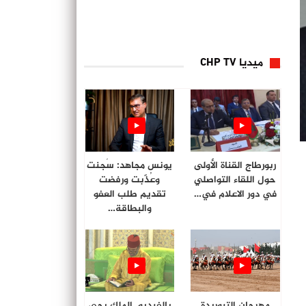
ميديا CHP TV
ربورطاج القناة الأولى
يونس مجاهد: سُجنت
حول اللقاء التواصلي
وعُذّبت ورفضت
في دور الاعلام في…
تقديم طلب العفو
والبطاقة…
مهرجان التبوريدة
بالفيديو. الملك يحي