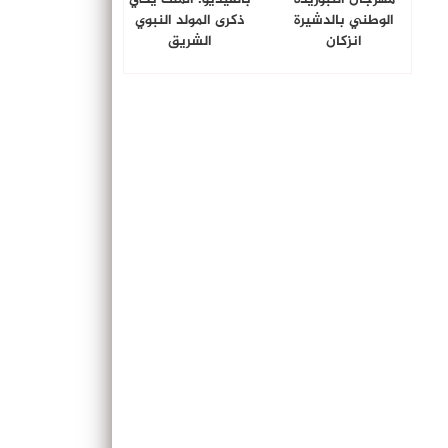
الوطني بالدشيرة
ذكرى المولد النبوي
انزكان
الشريق