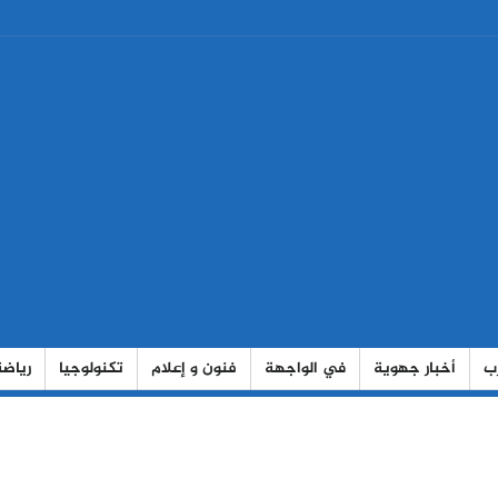
رب
أخبار جهوية
في الواجهة
فنون و إعلام
تكنولوجيا
رياضة