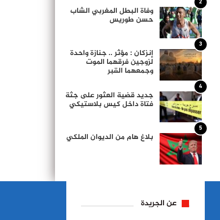
2
وفاة البطل المغربي الشاب
حسن طوريس
3
إنزكان : مؤثر .. جنازة واحدة
لزوجين فرقهما الموت
وجمعهما القبر
4
جديد قضية العثور على جثة
فتاة داخل كيس بلاستيكي
5
بلاغ هام من الديوان الملكي
عن الجريدة