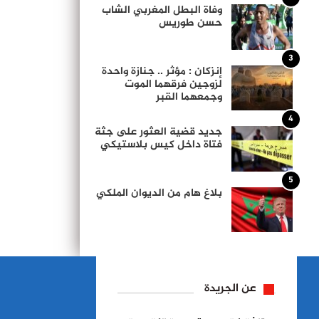
وفاة البطل المغربي الشاب
حسن طوريس
3
إنزكان : مؤثر .. جنازة واحدة
لزوجين فرقهما الموت
وجمعهما القبر
4
جديد قضية العثور على جثة
فتاة داخل كيس بلاستيكي
5
بلاغ هام من الديوان الملكي
عن الجريدة