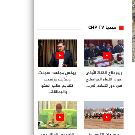
ميديا CHP TV
ربورطاج القناة الأولى
يونس مجاهد: سُجنت
حول اللقاء التواصلي
وعُذّبت ورفضت
في دور الاعلام في…
تقديم طلب العفو
والبطاقة…
مهرجان التبوريدة
بالفيديو. الملك يحي