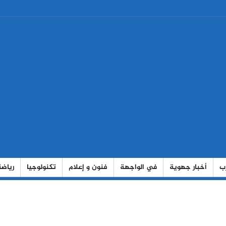
رب
أخبار جهوية
في الواجهة
فنون و إعلام
تكنولوجيا
رياضة