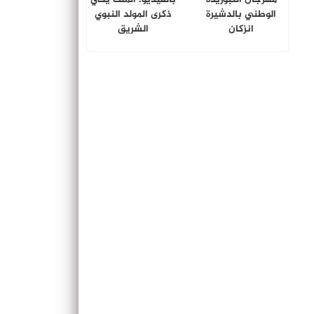
الوطني بالدشيرة
ذكرى المولد النبوي
انزكان
الشريق