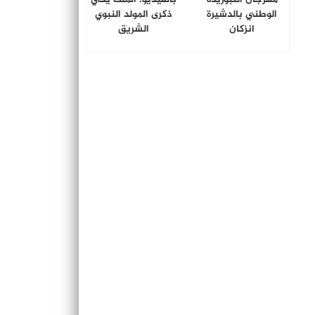
الوطني بالدشيرة
ذكرى المولد النبوي
انزكان
الشريق