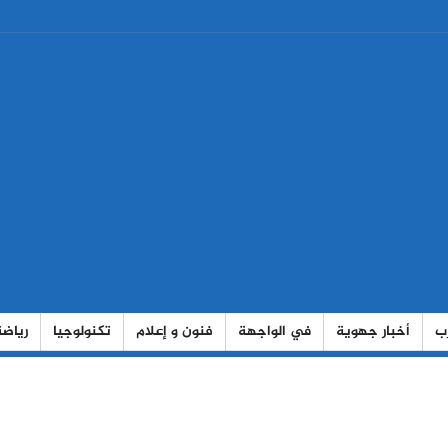
رب
أخبار جهوية
في الواجهة
فنون و إعلام
تكنولوجيا
رياضة