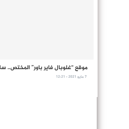
موقع “غلوبال فاير باور” المختص.. سلاح ال
7 مايو 2021 - 12:21