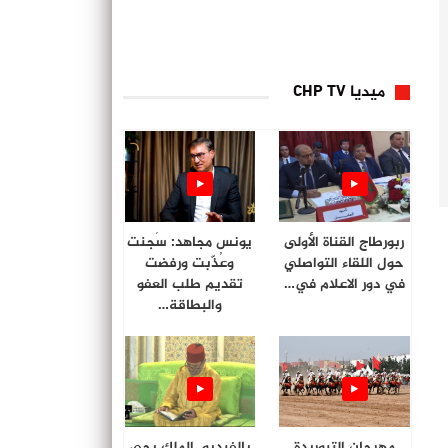
ميديا CHP TV
ربورطاج القناة الأولى
يونس مجاهد: سُجنت
حول اللقاء التواصلي
وعُذّبت ورفضت
في دور الاعلام في…
تقديم طلب العفو
والبطاقة…
مهرجان التبوريدة
بالفيديو. الملك يحي