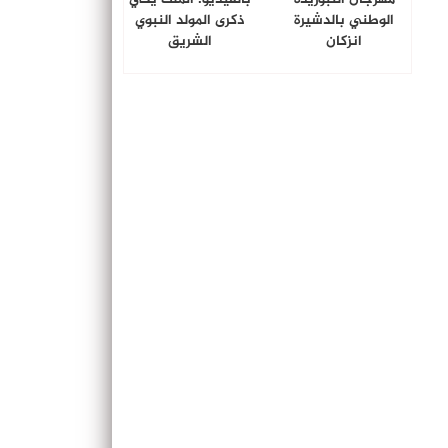
الوطني بالدشيرة
ذكرى المولد النبوي
انزكان
الشريق