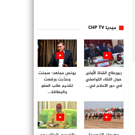
ميديا CHP TV
ربورطاج القناة الأولى
يونس مجاهد: سُجنت
حول اللقاء التواصلي
وعُذّبت ورفضت
في دور الاعلام في…
تقديم طلب العفو
والبطاقة…
مهرجان التبوريدة
بالفيديو. الملك يحي