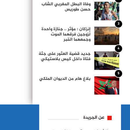
وفاة البطل المغربي الشاب
حسن طوريس
3
إنزكان : مؤثر .. جنازة واحدة
لزوجين فرقهما الموت
وجمعهما القبر
4
جديد قضية العثور على جثة
فتاة داخل كيس بلاستيكي
5
بلاغ هام من الديوان الملكي
عن الجريدة