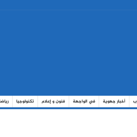
رب
أخبار جهوية
في الواجهة
فنون و إعلام
تكنولوجيا
رياضة