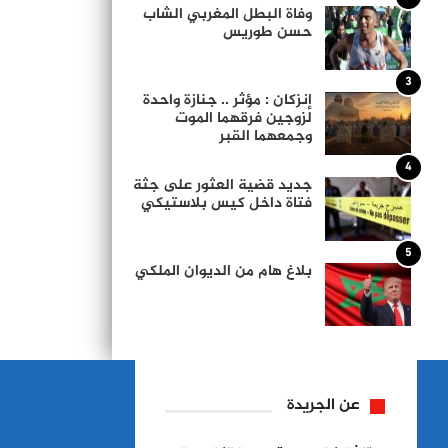
وفاة البطل المغربي الشاب
حسن طوريس
3
إنزكان : مؤثر .. جنازة واحدة
لزوجين فرقهما الموت
وجمعهما القبر
4
جديد قضية العثور على جثة
فتاة داخل كيس بلاستيكي
5
بلاغ هام من الديوان الملكي
عن الجريدة