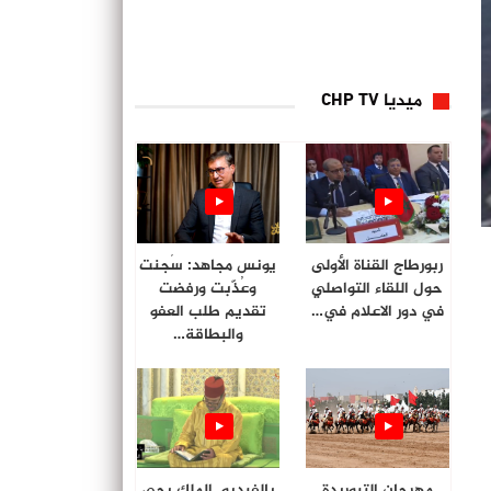
ميديا CHP TV
ربورطاج القناة الأولى
يونس مجاهد: سُجنت
حول اللقاء التواصلي
وعُذّبت ورفضت
في دور الاعلام في…
تقديم طلب العفو
والبطاقة…
مهرجان التبوريدة
بالفيديو. الملك يحي