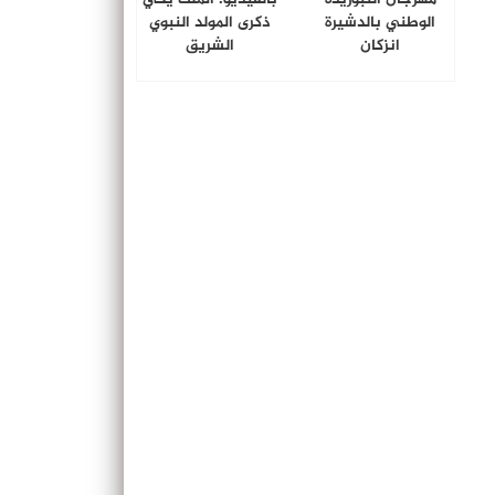
الوطني بالدشيرة
ذكرى المولد النبوي
انزكان
الشريق