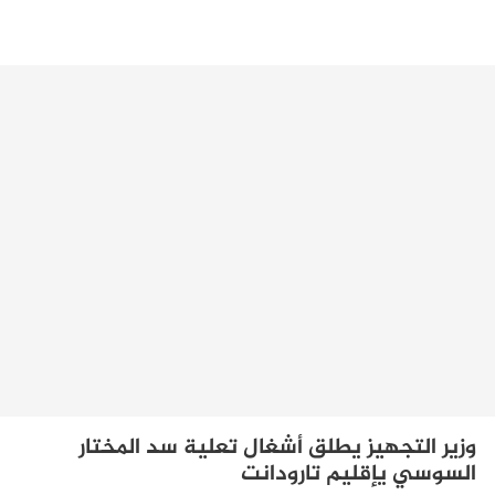
وزير التجهيز يطلق أشغال تعلية سد المختار
السوسي يإقليم تارودانت