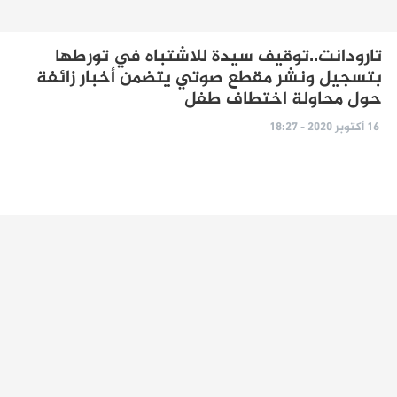
تارودانت..توقيف سيدة للاشتباه في تورطها
بتسجيل ونشر مقطع صوتي يتضمن أخبار زائفة
حول محاولة اختطاف طفل
16 أكتوبر 2020 - 18:27