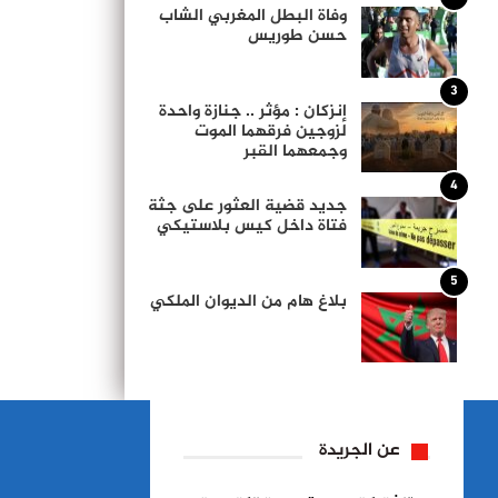
وفاة البطل المغربي الشاب
حسن طوريس
3
إنزكان : مؤثر .. جنازة واحدة
لزوجين فرقهما الموت
وجمعهما القبر
4
جديد قضية العثور على جثة
فتاة داخل كيس بلاستيكي
5
بلاغ هام من الديوان الملكي
عن الجريدة