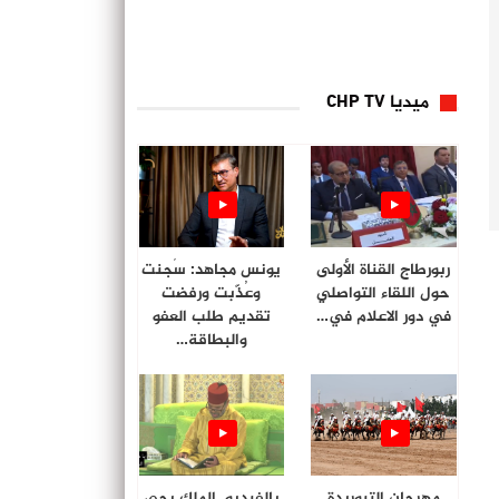
ميديا CHP TV
ربورطاج القناة الأولى
يونس مجاهد: سُجنت
حول اللقاء التواصلي
وعُذّبت ورفضت
في دور الاعلام في…
تقديم طلب العفو
والبطاقة…
مهرجان التبوريدة
بالفيديو. الملك يحي