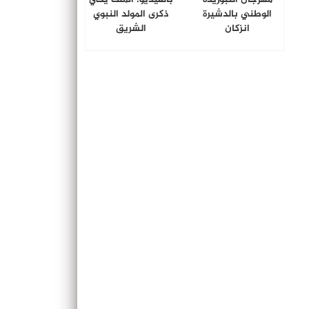
الوطني بالدشيرة
ذكرى المولد النبوي
انزكان
الشريق